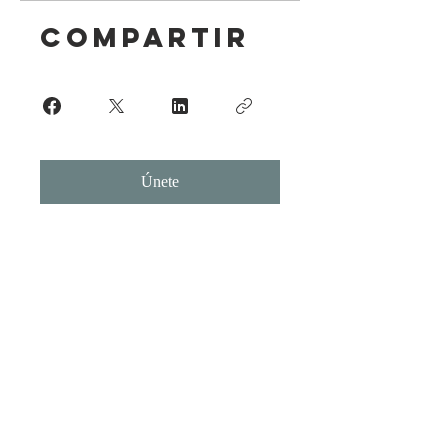
Compartir
Únete
Visita nuestra Tienda
Galería en Río
Guadalquivir #204 L2
Col. Del Valle, San
Pedro Garza García
N.L. o contáctanos