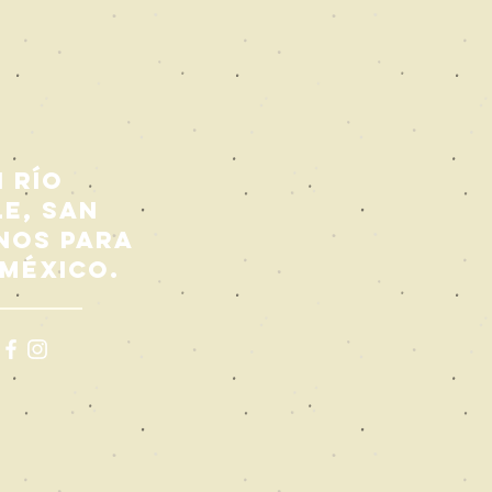
 Río
le, San
nos para
 México.