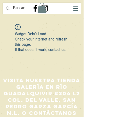
Widget Didn’t Load
Check your internet and refresh
this page.
If that doesn’t work, contact us.
Visita nuestra Tienda
Galería en Río
Guadalquivir #204 L2
Col. Del Valle, San
Pedro Garza García
N.L. o contáctanos