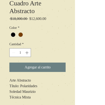
Cuadro Arte
Abstracto
Precio
Precio
 $18,000.00 
$12,600.00
de
oferta
Color
*
Cantidad
*
Agregar al carrito
Arte Abstracto
Título: Polaridades
Soledad Maurizio
Técnica Mixta