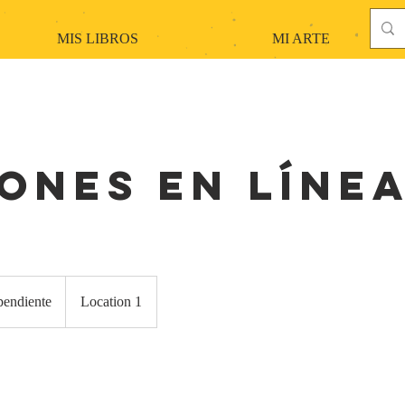
MIS LIBROS
MI ARTE
iones en líne
pendiente
Location 1