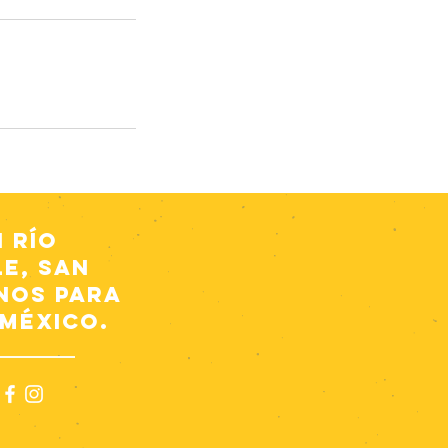
 Río
le, San
nos para
 México.