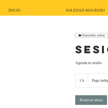
INICIO
SOLEDAD MAURIZIO
Disponible online
Ses
Agenda tu sesión
Pago
independiente
1 h
1
Pago inde
Reservar ahora