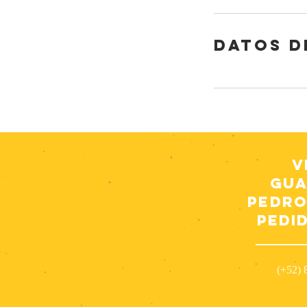
Datos d
V
Gua
Pedro
pedi
(+52) 