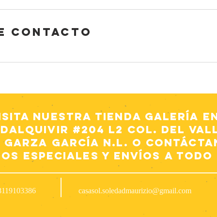
e contacto
isita nuestra Tienda Galería en
dalquivir #204 L2 Col. Del Val
 Garza García N.L. o contácta
dos especiales y envíos a todo
8119103386
casasol.soledadmaurizio@gmail.com