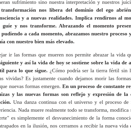
ran sufrimiento sino nuestra interpretación y nuestros juici
 transformación nos libera del dominio del ego abrién
nsciencia y a nuevas realidades. Implica rendirnos al mo
 guíe y nos transforme. Abrazando el momento present
pudiendo a cada momento, abrazamos nuestro proceso y e
nía con nuestro bien más elevado.
ejar ir las formas que mueren nos permite abrazar la vida 
iguiente y así la vida de hoy se sostiene sobre la vida de 
til para lo que sigue. 
¿Cómo podría ser la tierra fértil sin l
ias vividas? Es justamente cuando dejamos morir las formas
 que nuevas formas emergen. 
En un proceso de constante re
izas y las nuevas formas son reflejo y expresión de la c
ción. 
Una danza continua con el universo y el proceso de r
riencia. Nada muere realmente todo se transforma, modifica s
te" es simplemente el desvanecimiento de la forma conoci
atrapados en la ilusión, nos cerramos a recibir la nueva vida 