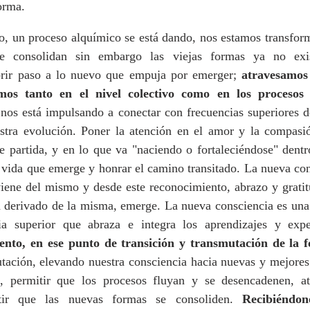
orma.
o, un proceso alquímico se está dando, nos estamos transform
e consolidan sin embargo las viejas formas ya no exis
brir paso a lo nuevo que empuja por emerger; 
atravesamos e
mos tanto en el nivel colectivo como en los procesos i
nos está impulsando a conectar con frecuencias superiores de
tra evolución. Poner la atención en el amor y la compasió
partida, y en lo que va "naciendo o fortaleciéndose" dentr
a vida que emerge y honrar el camino transitado. La nueva con
iene del mismo y desde este reconocimiento, abrazo y gratitu
a derivado de la misma, emerge. La nueva consciencia es una 
nto, en ese punto de transición y transmutación de la 
tación, elevando nuestra consciencia hacia nuevas y mejores 
o, permitir que los procesos fluyan y se desencadenen, at
tir que las nuevas formas se consoliden. 
Recibiéndo