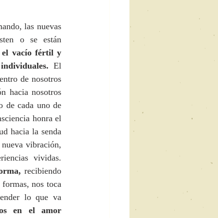
ando, las nuevas 
ten o se están 
l vacío fértil y 
ndividuales.
 El 
ntro de nosotros 
n hacia nosotros 
o de cada uno de 
sciencia honra el 
d hacia la senda 
nueva vibración, 
implica una frecuencia superior que abraza e integra los aprendizajes y experiencias vividas. 
forma,
 recibiendo 
formas, nos toca 
ender lo que va 
nos en el amor 