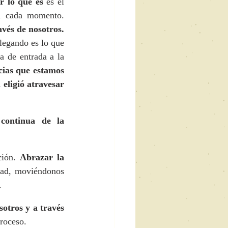
r lo que es
 es el 
punto de partida, aceptación y consciencia de lo que vamos experimentando a cada momento. 
avés de nosotros.
legando es lo que 
 de entrada a la 
ias que estamos 
eligió atravesar 
continua de la 
ción. 
Abrazar la 
dad, moviéndonos 
.
otros y a través 
proceso.