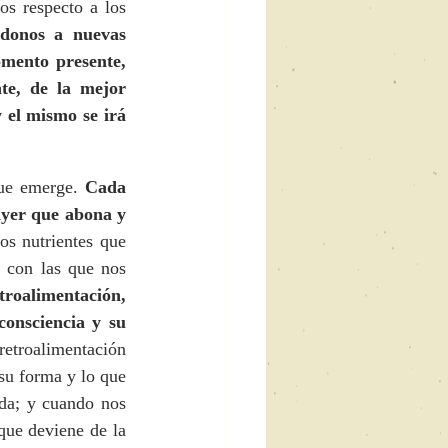
os respecto a los 
donos a nuevas 
mento presente, 
e, de la mejor 
l mismo se irá 
que emerge. 
Cada 
ayer que abona y 
os nutrientes que 
 con las que nos 
troalimentación, 
onsciencia y su 
etroalimentación 
u forma y lo que 
da; y cuando nos 
que deviene de la 